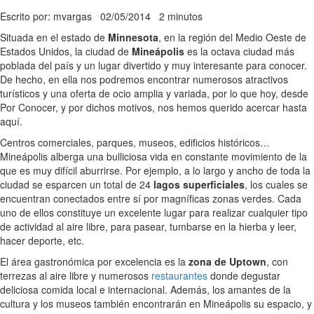
Escrito por: mvargas
02/05/2014
2 minutos
Situada en el estado de
Minnesota
, en la región del Medio Oeste de
Estados Unidos, la ciudad de
Mineápolis
es la octava ciudad más
poblada del país y un lugar divertido y muy interesante para conocer.
De hecho, en ella nos podremos encontrar numerosos atractivos
turísticos y una oferta de ocio amplia y variada, por lo que hoy, desde
Por Conocer, y por dichos motivos, nos hemos querido acercar hasta
aquí.
Centros comerciales, parques, museos, edificios históricos…
Mineápolis alberga una bulliciosa vida en constante movimiento de la
que es muy difícil aburrirse. Por ejemplo, a lo largo y ancho de toda la
ciudad se esparcen un total de 24
lagos superficiales
, los cuales se
encuentran conectados entre sí por magníficas zonas verdes. Cada
uno de ellos constituye un excelente lugar para realizar cualquier tipo
de actividad al aire libre, para pasear, tumbarse en la hierba y leer,
hacer deporte, etc.
El área gastronómica por excelencia es la
zona de Uptown
, con
terrezas al aire libre y numerosos
restaurantes
donde degustar
deliciosa comida local e internacional. Además, los amantes de la
cultura y los museos también encontrarán en Mineápolis su espacio, y