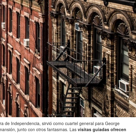
rra de Independencia, sirvió como cuartel general para George
 mansión, junto con otros fantasmas. Las
visitas guiadas ofrecen