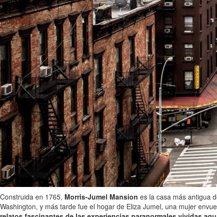
Construida en 1765,
Morris-Jumel Mansion
es la casa más antigua d
Washington, y más tarde fue el hogar de Eliza Jumel, una mujer envuel
relatos fascinantes de las experiencias paranormales vividas aqu