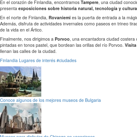
En el corazón de Finlandia, encontramos
Tampere
, una ciudad conocid
presenta
exposiciones sobre historia natural, tecnología y cultur
En el norte de Finlandia,
Rovaniemi
es la puerta de entrada a la mágic
Además, disfruta de actividades invernales como paseos en trineo tira
de la vida en el Ártico.
Finalmente, nos dirigimos a
Porvoo
, una encantadora ciudad costera 
pintadas en tonos pastel, que bordean las orillas del río Porvoo.
Visit
llenan las calles de la ciudad.
Finlandia
Lugares de interés
#ciudades
Conoce algunos de los mejores museos de Bulgaria
Museos para disfrutar de Chicago en vacaciones