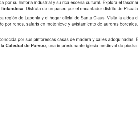
a por su historia industrial y su rica escena cultural. Explora el fasc
a finlandesa
. Disfruta de un paseo por el encantador distrito de Pispa
a región de Laponia y el hogar oficial de Santa Claus. Visita la aldea d
do por renos, safaris en motonieve y avistamiento de auroras boreales.
conocida por sus pintorescas casas de madera y calles adoquinadas. Ex
a la Catedral de Porvoo
, una impresionante iglesia medieval de piedra 