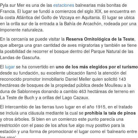
Pyla sur Mer es una de las
estaciones
balnearias más bonitas de
Francia. El lugar se fundó a comienzos del siglo XIX, se encuentra en
la costa Atlántica del Golfo de Vizcaya en Aquitania. El lugar se ubica
en la orilla sur de la entrada a la Bahía de Arcachón, rodeada por una
imponente naturaleza.
En la cercanía se puede visitar la
Reserva Ornitológica de la Teste
,
que alberga una gran cantidad de aves migratorias y también se tiene
la posibilidad de recorrer el bosque dentro del Parque Natural de las
Landas de Gascuña.
El
lugar
se ha convertido en
uno de los más elegidos por el turismo
desde su fundación, su excelente ubicación llamó la atención del
reconocido promotor inmobiliario Daniel Meller quien solicitó 143
hectáreas de bosques de la propiedad pública desde Moulleau a la
duna de Sablonneys donando a cambio 463 hectáreas de terreno en
La Teste de Buch y a orillas del Lago Cazaux.
El intercambio de las tierras tuvo lugar en el año 1915, en el tratado
se incluía una cláusula mediante la cual se
prohibía la tala de pinos
y otros árboles. Si bien en un comienzo este punto parecía una
restricción con el paso de los años fue algo muy positivo para la
estación y una forma de promocionar el lugar como el ‘balneario entre
los pino’.