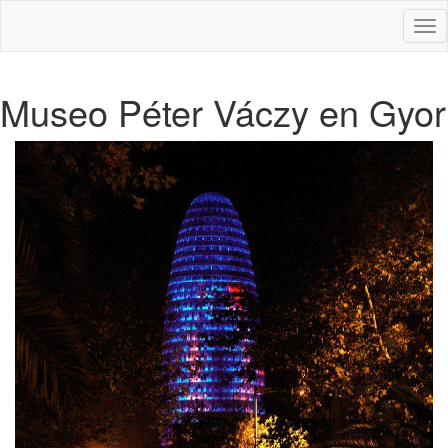
Des
nav
Museo Péter Váczy en Gyor