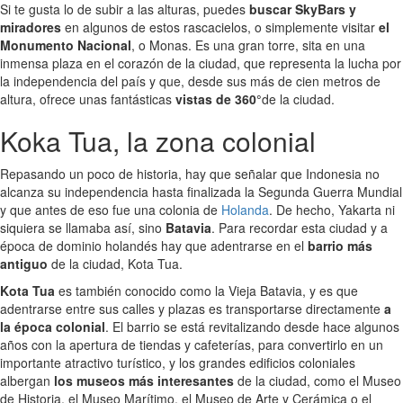
Si te gusta lo de subir a las alturas, puedes
buscar SkyBars y
miradores
en algunos de estos rascacielos, o simplemente visitar
el
Monumento Nacional
, o Monas. Es una gran torre, sita en una
inmensa plaza en el corazón de la ciudad, que representa la lucha por
la independencia del país y que, desde sus más de cien metros de
altura, ofrece unas fantásticas
vistas de 360°
de la ciudad.
Koka Tua, la zona colonial
Repasando un poco de historia, hay que señalar que Indonesia no
alcanza su independencia hasta finalizada la Segunda Guerra Mundial
y que antes de eso fue una colonia de
Holanda
. De hecho, Yakarta ni
siquiera se llamaba así, sino
Batavia
. Para recordar esta ciudad y a
época de dominio holandés hay que adentrarse en el
barrio más
antiguo
de la ciudad, Kota Tua.
Kota Tua
es también conocido como la Vieja Batavia, y es que
adentrarse entre sus calles y plazas es transportarse directamente
a
la época colonial
. El barrio se está revitalizando desde hace algunos
años con la apertura de tiendas y cafeterías, para convertirlo en un
importante atractivo turístico, y los grandes edificios coloniales
albergan
los museos más interesantes
de la ciudad, como el Museo
de Historia, el Museo Marítimo, el Museo de Arte y Cerámica o el