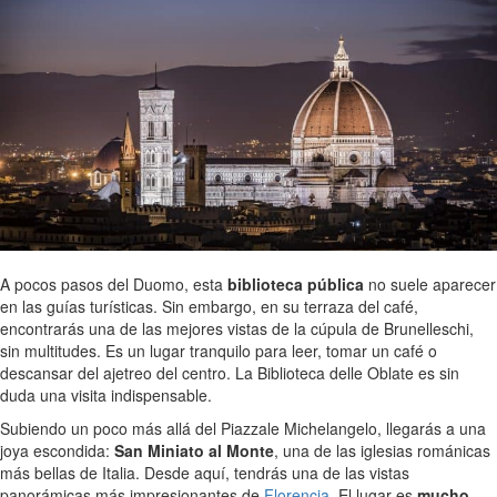
A pocos pasos del Duomo, esta
biblioteca pública
no suele aparecer
en las guías turísticas. Sin embargo, en su terraza del café,
encontrarás una de las mejores vistas de la cúpula de Brunelleschi,
sin multitudes. Es un lugar tranquilo para leer, tomar un café o
descansar del ajetreo del centro. La Biblioteca delle Oblate es sin
duda una visita indispensable.
Subiendo un poco más allá del Piazzale Michelangelo, llegarás a una
joya escondida:
San Miniato al Monte
, una de las iglesias románicas
más bellas de Italia. Desde aquí, tendrás una de las vistas
panorámicas más impresionantes de
Florencia
. El lugar es
mucho