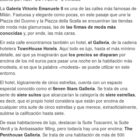
La
Galería Vittorio Emanuele II
es una de las calles más famosas de
Milán. Fastuosa y elegante como pocas, en este pasaje que une la
Piazza del Duomo y la Piazza della Scalla se encuentran las tiendas
de moda más glamurosas, las de
las firmas de moda más
conocidas
y, por ende, las más caras.
En esta calle encontramos también un hotel,
el Galleria
, de la cadena
hotelera
TownHouse Hotels
. Aquí todo es lujo, hasta el más mínimo
detalle, así que ya imaginarán que
los precios se disparan
por
encima de los mil euros para pasar una noche en la habitación más
modesta, si es que la palabra «modesta» se puede utilizar en este
entorno.
El hotel, lógicamente de cinco estrellas, cuenta con un espacio
especial conocido como el
Seven Stars Galleria
. Se trata de una
serie de
siete suites
que alcanzarían la categoría de
siete estrellas
,
es decir, que el propio hotel considera que están por encima de
cualquier otra suite de cinco estrellas y que merece, extraoficialmente,
subirse la calificación hasta siete.
De esas habitaciones de lujo, destacan la Suite Toscanini, la Suite
Verdi y la Ambassador Wing, pero todavía hay una por encima:
The
Penthouse Galleria
. Se trata de una habitación de más de 500