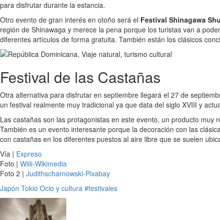
para disfrutar durante la estancia.
Otro evento de gran interés en otoño será el
Festival Shinagawa Sh
región de Shinawaga y merece la pena porque los turistas van a poder d
diferentes artículos de forma gratuita. También están los clásicos con
Festival de las Castañas
Otra alternativa para disfrutar en septiembre llegará el 27 de septiem
un festival realmente muy tradicional ya que data del siglo XVIII y act
Las castañas son las protagonistas en este evento, un producto muy 
También es un evento interesante porque la decoración con las clásic
con castañas en los diferentes puestos al aire libre que se suelen ubic
Vía |
Expreso
Foto |
Wiiii-Wikimedia
Foto 2 |
Judithscharnowski-Pixabay
Japón
Tokio
Ocio y cultura
#festivales