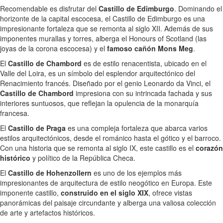
Recomendable es disfrutar del
Castillo de Edimburgo
. Dominando el
horizonte de la capital escocesa, el Castillo de Edimburgo es una
impresionante fortaleza que se remonta al siglo XII. Además de sus
imponentes murallas y torres, alberga el Honours of Scotland (las
joyas de la corona escocesa) y el
famoso cañón Mons Meg
.
El
Castillo de Chambord
es de estilo renacentista, ubicado en el
Valle del Loira, es un símbolo del esplendor arquitectónico del
Renacimiento francés. Diseñado por el genio Leonardo da Vinci, el
Castillo de Chambord
impresiona con su intrincada fachada y sus
interiores suntuosos, que reflejan la opulencia de la monarquía
francesa.
El
Castillo de Praga
es una compleja fortaleza que abarca varios
estilos arquitectónicos, desde el románico hasta el gótico y el barroco.
Con una historia que se remonta al siglo IX, este castillo es el
corazón
histórico
y político de la República Checa.
El
Castillo de Hohenzollern
es uno de los ejemplos más
impresionantes de arquitectura de estilo neogótico en Europa. Este
imponente castillo,
construido en el siglo XIX
, ofrece vistas
panorámicas del paisaje circundante y alberga una valiosa colección
de arte y artefactos históricos.