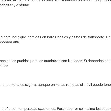
lujos turísticos. Los caminos están bien señalizados en las rutas princi
iorizar y disfrutar.
o hotel boutique, comidas en bares locales y gastos de transporte. U
mporada alta.
ctan los pueblos pero los autobuses son limitados. Si dependes del tra
entes.
ano. La zona es segura, aunque en zonas remotas el móvil puede tener 
y otoño son temporadas excelentes. Para recorrer con calma los pueblo