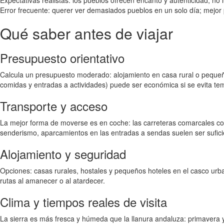
Expectativas realistas: los pueblos ofrecen encanto y autenticidad, no 
Error frecuente: querer ver demasiados pueblos en un solo día; mejor pr
Qué saber antes de viajar
Presupuesto orientativo
Calcula un presupuesto moderado: alojamiento en casa rural o pequeñ
comidas y entradas a actividades) puede ser económica si se evita te
Transporte y acceso
La mejor forma de moverse es en coche: las carreteras comarcales cone
senderismo, aparcamientos en las entradas a sendas suelen ser sufici
Alojamiento y seguridad
Opciones: casas rurales, hostales y pequeños hoteles en el casco urb
rutas al amanecer o al atardecer.
Clima y tiempos reales de visita
La sierra es más fresca y húmeda que la llanura andaluza: primavera 