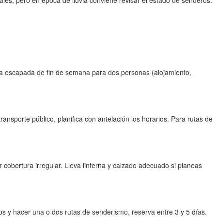
pales, pero en época de lluvia conviene revisar el estado de senderos.
na escapada de fin de semana para dos personas (alojamiento,
nsporte público, planifica con antelación los horarios. Para rutas de
cobertura irregular. Lleva linterna y calzado adecuado si planeas
s y hacer una o dos rutas de senderismo, reserva entre 3 y 5 días.