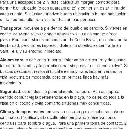
Para una escapada de 2–3 días, calcula un margen cómodo para
dormir bien ubicado (o con aparcamiento) y comer sin estar mirando
cada cuenta. Si ajustas, prioriza: buena ubicación o buena habitación;
en temporada alta, rara vez tendrás ambas por poco.
Transporte
: moverse a pie dentro del pueblo es sencillo. Si vienes en
coche, conviene revisar dónde aparcar y si tu alojamiento ofrece
plaza. Para excursiones cercanas por la Costa Brava, el coche aporta
flexibilidad, pero no es imprescindible si tu objetivo es centrarte en
Sant Feliu y su entorno inmediato.
Alojamiento
: elegir zona importa. Estar cerca del centro y del paseo
te ahorra traslados y te permite cenar sin pensar en “cómo vuelvo”. Si
buscas descanso, revisa si tu calle es muy transitada en verano: la
vida nocturna es moderada, pero en primera línea hay más
movimiento.
Seguridad
: es un destino generalmente tranquilo. Aun así, aplica
sentido común: vigila pertenencias en la playa, no dejes objetos a la
vista en el coche y evita confiarte en zonas muy concurridas.
Clima y tiempos reales
: en verano el sol pega y el calor se nota en
caminatas. Planifica visitas culturales temprano y reserva horas
centrales para sombra o agua. Para una primera toma de contacto, 2
días completos funcionan; si además quieres paseos largos y calas