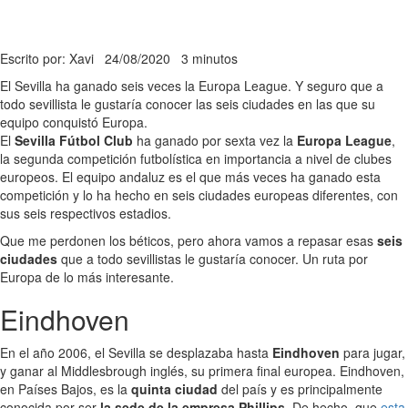
Escrito por: Xavi
24/08/2020
3 minutos
El Sevilla ha ganado seis veces la Europa League. Y seguro que a
todo sevillista le gustaría conocer las seis ciudades en las que su
equipo conquistó Europa.
El
Sevilla Fútbol Club
ha ganado por sexta vez la
Europa League
,
la segunda competición futbolística en importancia a nivel de clubes
europeos. El equipo andaluz es el que más veces ha ganado esta
competición y lo ha hecho en seis ciudades europeas diferentes, con
sus seis respectivos estadios.
Que me perdonen los béticos, pero ahora vamos a repasar esas
seis
ciudades
que a todo sevillistas le gustaría conocer. Un ruta por
Europa de lo más interesante.
Eindhoven
En el año 2006, el Sevilla se desplazaba hasta
Eindhoven
para jugar,
y ganar al Middlesbrough inglés, su primera final europea. Eindhoven,
en Países Bajos, es la
quinta ciudad
del país y es principalmente
conocida por ser
la sede de la empresa Phillips
. De hecho, que
esta