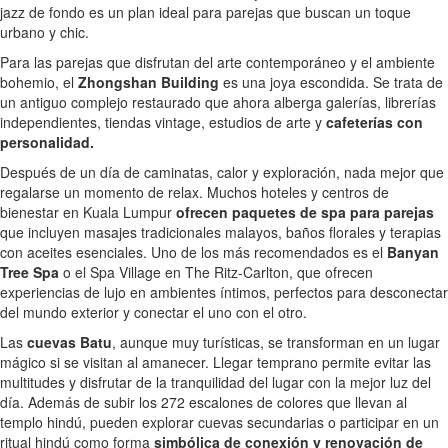
jazz de fondo es un plan ideal para parejas que buscan un toque
urbano y chic.
Para las parejas que disfrutan del arte contemporáneo y el ambiente
bohemio, el
Zhongshan Building
es una joya escondida. Se trata de
un antiguo complejo restaurado que ahora alberga galerías, librerías
independientes, tiendas vintage, estudios de arte y
cafeterías con
personalidad.
Después de un día de caminatas, calor y exploración, nada mejor que
regalarse un momento de relax. Muchos hoteles y centros de
bienestar en Kuala Lumpur
ofrecen paquetes de spa para parejas
que incluyen masajes tradicionales malayos, baños florales y terapias
con aceites esenciales. Uno de los más recomendados es el
Banyan
Tree Spa
o el Spa Village en The Ritz-Carlton, que ofrecen
experiencias de lujo en ambientes íntimos, perfectos para desconectar
del mundo exterior y conectar el uno con el otro.
Las
cuevas Batu
, aunque muy turísticas, se transforman en un lugar
mágico si se visitan al amanecer. Llegar temprano permite evitar las
multitudes y disfrutar de la tranquilidad del lugar con la mejor luz del
día. Además de subir los 272 escalones de colores que llevan al
templo hindú, pueden explorar cuevas secundarias o participar en un
ritual hindú como forma
simbólica de conexión y renovación de