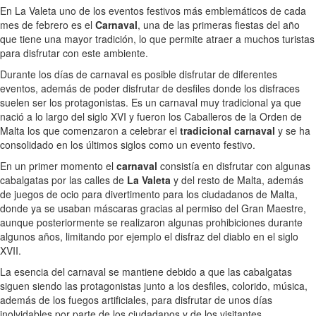
En La Valeta uno de los eventos festivos más emblemáticos de cada
mes de febrero es el
Carnaval
, una de las primeras fiestas del año
que tiene una mayor tradición, lo que permite atraer a muchos turistas
para disfrutar con este ambiente.
Durante los días de carnaval es posible disfrutar de diferentes
eventos, además de poder disfrutar de desfiles donde los disfraces
suelen ser los protagonistas. Es un carnaval muy tradicional ya que
nació a lo largo del siglo XVI y fueron los Caballeros de la Orden de
Malta los que comenzaron a celebrar el
tradicional carnaval
y se ha
consolidado en los últimos siglos como un evento festivo.
En un primer momento el
carnaval
consistía en disfrutar con algunas
cabalgatas por las calles de
La Valeta
y del resto de Malta, además
de juegos de ocio para divertimento para los ciudadanos de Malta,
donde ya se usaban máscaras gracias al permiso del Gran Maestre,
aunque posteriormente se realizaron algunas prohibiciones durante
algunos años, limitando por ejemplo el disfraz del diablo en el siglo
XVII.
La esencia del carnaval se mantiene debido a que las cabalgatas
siguen siendo las protagonistas junto a los desfiles, colorido, música,
además de los fuegos artificiales, para disfrutar de unos días
inolvidables por parte de los ciudadanos y de los visitantes.