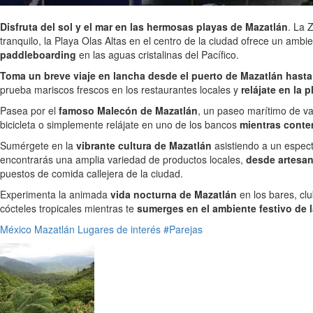
Disfruta del sol y el mar en las hermosas playas de Mazatlán
. La 
tranquilo, la Playa Olas Altas en el centro de la ciudad ofrece un amb
paddleboarding
en las aguas cristalinas del Pacífico.
Toma un breve viaje en lancha desde el puerto de Mazatlán hasta l
prueba mariscos frescos en los restaurantes locales y
relájate en la p
Pasea por el
famoso Malecón de Mazatlán
, un paseo marítimo de va
bicicleta o simplemente relájate en uno de los bancos
mientras conte
Sumérgete en la
vibrante cultura de Mazatlán
asistiendo a un espect
encontrarás una amplia variedad de productos locales,
desde artesan
puestos de comida callejera de la ciudad.
Experimenta la animada
vida nocturna de Mazatlán
en los bares, clu
cócteles tropicales mientras te
sumerges en el ambiente festivo de 
México
Mazatlán
Lugares de interés
#Parejas