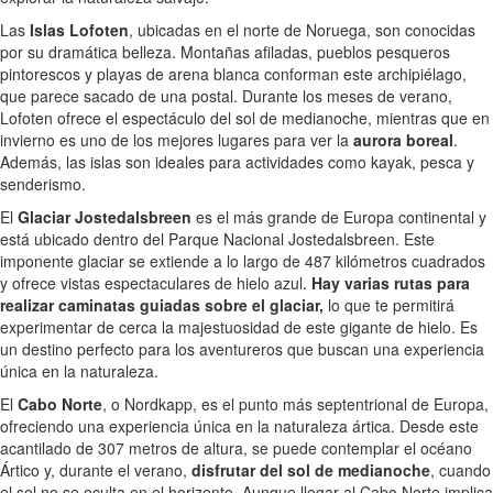
Las
Islas Lofoten
, ubicadas en el norte de Noruega, son conocidas
por su dramática belleza. Montañas afiladas, pueblos pesqueros
pintorescos y playas de arena blanca conforman este archipiélago,
que parece sacado de una postal. Durante los meses de verano,
Lofoten ofrece el espectáculo del sol de medianoche, mientras que en
invierno es uno de los mejores lugares para ver la
aurora boreal
.
Además, las islas son ideales para actividades como kayak, pesca y
senderismo.
El
Glaciar Jostedalsbreen
es el más grande de Europa continental y
está ubicado dentro del Parque Nacional Jostedalsbreen. Este
imponente glaciar se extiende a lo largo de 487 kilómetros cuadrados
y ofrece vistas espectaculares de hielo azul.
Hay varias rutas para
realizar caminatas guiadas sobre el glaciar,
lo que te permitirá
experimentar de cerca la majestuosidad de este gigante de hielo. Es
un destino perfecto para los aventureros que buscan una experiencia
única en la naturaleza.
El
Cabo Norte
, o Nordkapp, es el punto más septentrional de Europa,
ofreciendo una experiencia única en la naturaleza ártica. Desde este
acantilado de 307 metros de altura, se puede contemplar el océano
Ártico y, durante el verano,
disfrutar del sol de medianoche
, cuando
el sol no se oculta en el horizonte. Aunque llegar al Cabo Norte implica