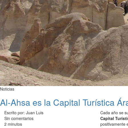
Noticias
Al-Ahsa es la Capital Turística Á
Escrito por: Juan Luis
Cada año se sue
Sin comentarios
Capital Turíst
2 minutos
positivamente 