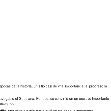
ocas de la historia, un sitio casi de vital importancia, el progreso la
navegable el Guadiana. Por eso, se convirtió en un enclave importante
 esplendor.
tillo
, una construcción que siguió en pie dada la importante