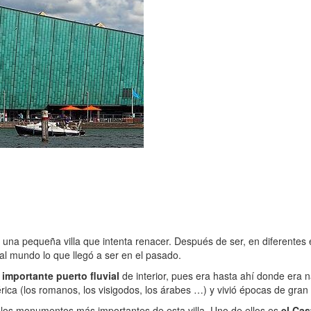
, una pequeña villa que intenta renacer. Después de ser, en diferentes ép
al mundo lo que llegó a ser en el pasado.
 importante puerto fluvial
de interior, pues era hasta ahí donde era 
érica (los romanos, los visigodos, los árabes …) y vivió épocas de gran
n los monumentos más importantes de esta villa. Uno de ellos es
el Cas