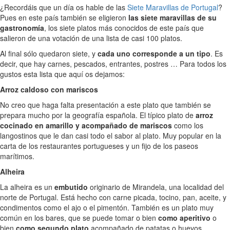
¿Recordáis que un día os hable de las
Siete Maravillas de Portugal
?
Pues en este país también se eligieron
las siete maravillas de su
gastronomía
, los siete platos más conocidos de este país que
salieron de una votación de una lista de casi 100 platos.
Al final sólo quedaron siete, y
cada uno corresponde a un tipo
. Es
decir, que hay carnes, pescados, entrantes, postres … Para todos los
gustos esta lista que aquí os dejamos:
Arroz caldoso con mariscos
No creo que haga falta presentación a este plato que también se
prepara mucho por la geografía española. El típico plato de
arroz
cocinado en amarillo y acompañado de mariscos
como los
langostinos que le dan casi todo el sabor al plato. Muy popular en la
carta de los restaurantes portugueses y un fijo de los paseos
marítimos.
Alheira
La alheira es un
embutido
originario de Mirandela, una localidad del
norte de Portugal. Está hecho con carne picada, tocino, pan, aceite, y
condimentos como el ajo o el pimentón. También es un plato muy
común en los bares, que se puede tomar o bien
como aperitivo
o
bien
como segundo plato
acompañado de patatas o huevos.