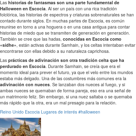
Las
historias de fantasmas son una parte fundamental de
Halloween en Escocia
. Al ser un país con una rica tradición
folclórica, las historias de espectros y criaturas sobrenaturales se han
contado durante siglos. En muchas partes de Escocia, es común
reunirse en torno a una hoguera o en una casa antigua para contar
historias de miedo que se transmiten de generación en generación.
También se cree que las hadas,
conocidas en Escocia como
«sídhe»
, están activas durante Samhain, y los celtas intentaban evitar
encontrarse con ellas debido a su naturaleza caprichosa.
Las
prácticas de adivinación son otra tradición celta que ha
perdurado en Escocia
. Durante Samhain, se creía que era el
momento ideal para prever el futuro, ya que el velo entre los mundos
estaba más delgado. Una de las costumbres más comunes era la
adivinación con nueces
. Se lanzaban dos nueces al fuego, y si
ambas nueces se quemaban de forma pareja, eso era una señal de
un matrimonio feliz. Sin embargo, si una nuez saltaba o se quemaba
más rápido que la otra, era un mal presagio para la relación.
Reino Unido
Escocia
Lugares de interés
#halloween