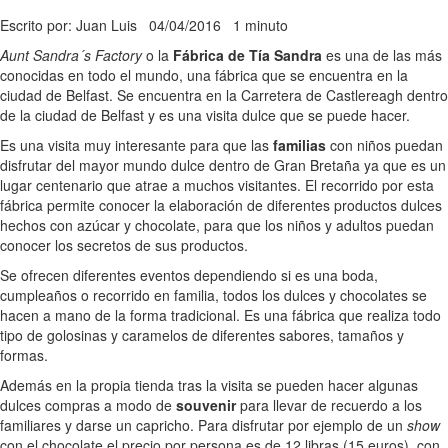
Escrito por: Juan Luis
04/04/2016
1 minuto
Aunt Sandra´s Factory
o la
Fábrica de Tía Sandra
es una de las más
conocidas en todo el mundo, una fábrica que se encuentra en la
ciudad de Belfast. Se encuentra en la Carretera de Castlereagh dentro
de la ciudad de Belfast y es una visita dulce que se puede hacer.
Es una visita muy interesante para que las
familias
con niños puedan
disfrutar del mayor mundo dulce dentro de Gran Bretaña ya que es un
lugar centenario que atrae a muchos visitantes. El recorrido por esta
fábrica permite conocer la elaboración de diferentes productos dulces
hechos con azúcar y chocolate, para que los niños y adultos puedan
conocer los secretos de sus productos.
Se ofrecen diferentes eventos dependiendo si es una boda,
cumpleaños o recorrido en familia, todos los dulces y chocolates se
hacen a mano de la forma tradicional. Es una fábrica que realiza todo
tipo de golosinas y caramelos de diferentes sabores, tamaños y
formas.
Además en la propia tienda tras la visita se pueden hacer algunas
dulces compras a modo de
souvenir
para llevar de recuerdo a los
familiares y darse un capricho. Para disfrutar por ejemplo de un
show
con el chocolate el precio por persona es de 12 libras (15 euros), con