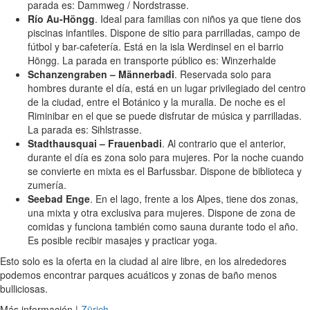
parada es: Dammweg / Nordstrasse.
Río Au-Höngg
. Ideal para familias con niños ya que tiene dos
piscinas infantiles. Dispone de sitio para parrilladas, campo de
fútbol y bar-cafetería. Está en la isla Werdinsel en el barrio
Höngg. La parada en transporte público es: Winzerhalde
Schanzengraben – Männerbadi
. Reservada solo para
hombres durante el día, está en un lugar privilegiado del centro
de la ciudad, entre el Botánico y la muralla. De noche es el
Riminibar en el que se puede disfrutar de música y parrilladas.
La parada es: Sihlstrasse.
Stadthausquai – Frauenbadi
. Al contrario que el anterior,
durante el día es zona solo para mujeres. Por la noche cuando
se convierte en mixta es el Barfussbar. Dispone de biblioteca y
zumería.
Seebad Enge
. En el lago, frente a los Alpes, tiene dos zonas,
una mixta y otra exclusiva para mujeres. Dispone de zona de
comidas y funciona también como sauna durante todo el año.
Es posible recibir masajes y practicar yoga.
Esto solo es la oferta en la ciudad al aire libre, en los alrededores
podemos encontrar parques acuáticos y zonas de baño menos
bulliciosas.
Más información |
Zürich