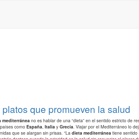
y platos que promueven la salud
a mediterránea
no es hablar de una “dieta” en el sentido estricto de re
n países como
España
,
Italia
y
Grecia
. Viajar por el Mediterráneo lo de
midas que se alargan sin prisas. “La
dieta mediterránea
tiene sentido 