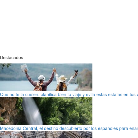
Destacados
Que no te la cuelen: planifica bien tu viaje y evita estas estafas en tus
Macedonia Central, el destino descubierto por los españoles para en