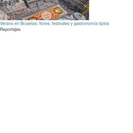
Verano en Bruselas: flores, festivales y gastronomía típica
Reportajes