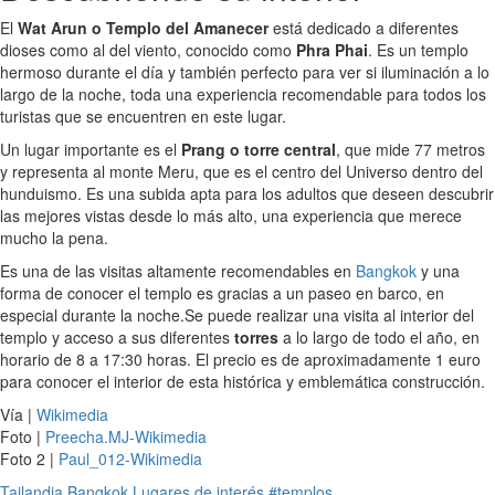
El
Wat Arun o Templo del Amanecer
está dedicado a diferentes
dioses como al del viento, conocido como
Phra Phai
. Es un templo
hermoso durante el día y también perfecto para ver si iluminación a lo
largo de la noche, toda una experiencia recomendable para todos los
turistas que se encuentren en este lugar.
Un lugar importante es el
Prang o torre central
, que mide 77 metros
y representa al monte Meru, que es el centro del Universo dentro del
hunduismo. Es una subida apta para los adultos que deseen descubrir
las mejores vistas desde lo más alto, una experiencia que merece
mucho la pena.
Es una de las visitas altamente recomendables en
Bangkok
y una
forma de conocer el templo es gracias a un paseo en barco, en
especial durante la noche.Se puede realizar una visita al interior del
templo y acceso a sus diferentes
torres
a lo largo de todo el año, en
horario de 8 a 17:30 horas. El precio es de aproximadamente 1 euro
para conocer el interior de esta histórica y emblemática construcción.
Vía |
Wikimedia
Foto |
Preecha.MJ-Wikimedia
Foto 2 |
Paul_012-Wikimedia
Tailandia
Bangkok
Lugares de interés
#templos