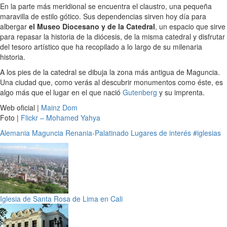
En la parte más meridional se encuentra el claustro, una pequeña
maravilla de estilo gótico. Sus dependencias sirven hoy día para
albergar
el Museo Diocesano y de la Catedral
, un espacio que sirve
para repasar la historia de la diócesis, de la misma catedral y disfrutar
del tesoro artístico que ha recopilado a lo largo de su milenaria
historia.
A los pies de la catedral se dibuja la zona más antigua de Maguncia.
Una ciudad que, como verás al descubrir monumentos como éste, es
algo más que el lugar en el que nació
Gutenberg
y su imprenta.
Web oficial |
Mainz Dom
Foto |
Flickr – Mohamed Yahya
Alemania
Maguncia
Renania-Palatinado
Lugares de interés
#iglesias
Iglesia de Santa Rosa de Lima en Cali