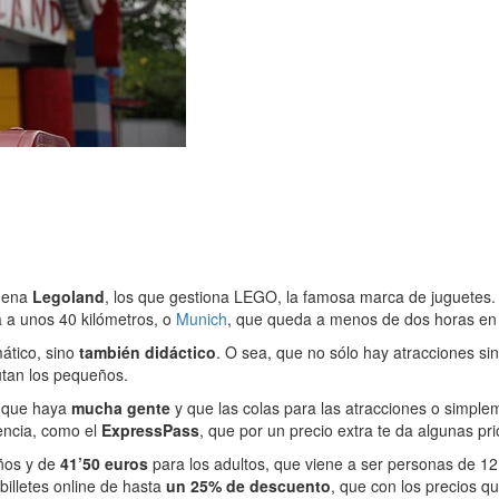
adena
Legoland
, los que gestiona LEGO, la famosa marca de juguetes.
á a unos 40 kilómetros, o
Munich
, que queda a menos de dos horas en
mático, sino
también didáctico
. O sea, que no sólo hay atracciones si
utan los pequeños.
 que haya
mucha gente
y que las colas para las atracciones o simplem
encia, como el
ExpressPass
, que por un precio extra te da algunas pri
ños y de
41’50 euros
para los adultos, que viene a ser personas de 12
billetes online de hasta
un 25% de descuento
, que con los precios q