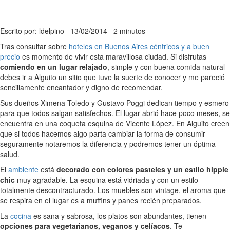
Escrito por: ldelpino
13/02/2014
2 minutos
Tras consultar sobre
hoteles en Buenos Aires céntricos y a buen
precio
es momento de vivir esta maravillosa ciudad. Si disfrutas
comiendo en un lugar relajado
, simple y con buena comida natural
debes ir a Alguito un sitio que tuve la suerte de conocer y me pareció
sencillamente encantador y digno de recomendar.
Sus dueños Ximena Toledo y Gustavo Poggi dedican tiempo y esmero
para que todos salgan satisfechos. El lugar abrió hace poco meses, se
encuentra en una coqueta esquina de Vicente López. En Alguito creen
que si todos hacemos algo parta cambiar la forma de consumir
seguramente notaremos la diferencia y podremos tener un óptima
salud.
El
ambiente
está
decorado con colores pasteles y un estilo hippie
chic
muy agradable. La esquina está vidriada y con un estilo
totalmente descontracturado. Los muebles son vintage, el aroma que
se respira en el lugar es a muffins y panes recién preparados.
La
cocina
es sana y sabrosa, los platos son abundantes, tienen
opciones para vegetarianos, veganos y celíacos
. Te