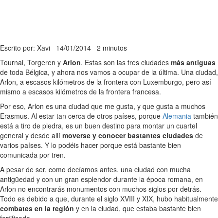
Escrito por: Xavi
14/01/2014
2 minutos
Tournai, Torgeren y
Arlon
. Estas son las tres ciudades
más antiguas
de toda Bélgica, y ahora nos vamos a ocupar de la última. Una ciudad,
Arlon, a escasos kilómetros de la frontera con Luxemburgo, pero así
mismo a escasos kilómetros de la frontera francesa.
Por eso, Arlon es una ciudad que me gusta, y que gusta a muchos
Erasmus. Al estar tan cerca de otros países, porque
Alemania
también
está a tiro de piedra, es un buen destino para montar un cuartel
general y desde allí
moverse y conocer bastantes ciudades
de
varios países. Y lo podéis hacer porque está bastante bien
comunicada por tren.
A pesar de ser, como decíamos antes, una ciudad con mucha
antigüedad y con un gran esplendor durante la época romana, en
Arlon no encontrarás monumentos con muchos siglos por detrás.
Todo es debido a que, durante el siglo XVIII y XIX, hubo habitualmente
combates en la región
y en la ciudad, que estaba bastante bien
fortificada.