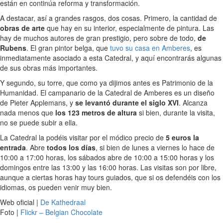
están en continúa reforma y transformación.
A destacar, así a grandes rasgos, dos cosas. Primero, la cantidad de
obras de arte
que hay en su interior, especialmente de pintura. Las
hay de muchos autores de gran prestigio, pero sobre de todo,
de
Rubens
. El gran pintor belga, que
tuvo su casa en Amberes
, es
inmediatamente asociado a esta Catedral, y aquí encontrarás algunas
de sus obras más importantes.
Y segundo, su torre, que como ya dijimos antes es Patrimonio de la
Humanidad. El campanario de la Catedral de Amberes es un diseño
de Pieter Applemans, y
se levantó durante el siglo XVI
. Alcanza
nada menos que
los 123 metros de altura
si bien, durante la visita,
no se puede subir a ella.
La Catedral la podéis visitar por el módico precio de
5 euros la
entrada
. Abre
todos los días
, si bien de lunes a viernes lo hace de
10:00 a 17:00 horas, los sábados abre de 10:00 a 15:00 horas y los
domingos entre las 13:00 y las 16:00 horas. Las visitas son por libre,
aunque a ciertas horas hay tours guiados, que si os defendéis con los
idiomas, os pueden venir muy bien.
Web oficial |
De Kathedraal
Foto |
Flickr – Belgian Chocolate