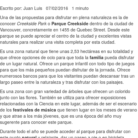
Escrito por: Juan Luis
07/02/2016
1 minuto
Una de las propuestas para disfrutar en plena naturaleza es la de
conocer
Creekside Park
o
Parque Creekside
dentro de la ciudad de
Vancouver, concretamente en 1455 de Quebec Street. Desde este
parque se puede apreciar el centro de la ciudad y excelentes vistas
naturales para realizar una visita completa por esta ciudad.
Es una zona natural que tiene unas 2,53 hectáreas en su totalidad y
que ofrece opciones de ocio para que toda la
familia
pueda disfrutar
de un lugar natural. Ofrece un parque infantil con todo tipo de juegos
para que los más pequeños puedan disfrutar de la jornada. Ofrece
numerosos bancos para que los visitantes puedan descansar tras un
largo paseo entre la naturaleza y tras disfrutar con los paisajes.
Es una zona con gran variedad de árboles que ofrecen un colorido
junto con las flores. También se utiliza para ofrecer exposiciones
relacionadas con la Ciencia en este lugar, además de ser el escenario
de los
festivales de música
que tienen lugar en los meses de verano
y que atrae a los más jóvenes, que es una época del año muy
sugerente para conocer este parque.
Durante todo el año se puede acceder al parque para disfrutar con
este punto
natural
y relajante, dar un paseo a pie o en bicicleta,