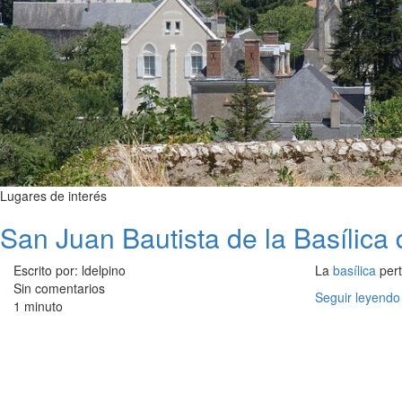
Lugares de interés
San Juan Bautista de la Basílic
Escrito por: ldelpino
La
basílica
pert
Sin comentarios
Seguir leyendo
1 minuto