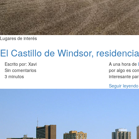
Lugares de interés
El Castillo de Windsor, residenci
Escrito por: Xavi
A una hora de
Sin comentarios
por algo es co
3 minutos
interesante par
Seguir leyendo