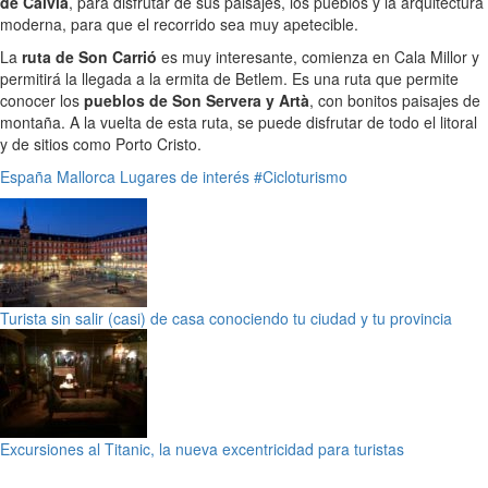
de Calvià
, para disfrutar de sus paisajes, los pueblos y la arquitectura
moderna, para que el recorrido sea muy apetecible.
La
ruta de Son Carrió
es muy interesante, comienza en Cala Millor y
permitirá la llegada a la ermita de Betlem. Es una ruta que permite
conocer los
pueblos de Son Servera y Artà
, con bonitos paisajes de
montaña. A la vuelta de esta ruta, se puede disfrutar de todo el litoral
y de sitios como Porto Cristo.
España
Mallorca
Lugares de interés
#Cicloturismo
Turista sin salir (casi) de casa conociendo tu ciudad y tu provincia
Excursiones al Titanic, la nueva excentricidad para turistas