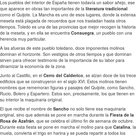
Los pueblos del interior de España tienen todavía un sabor añejo, ese
que aparece en obras tan importantes de la
literatura tradicional
como el Quijote. La Mancha es uno de esos lugares, donde la extensa
meseta está plagada de recuerdos que nos trasladan hasta otros
tiempos. Toledo es una de las provincias que mejor recogen la historia
de la meseta, y en ella se encuentra
Consuegra
, un pueblo con una
herencia muy particular.
A las afueras de este pueblo toledano, doce imponentes molinos
dominan el horizonte. Son vestigios de otros tiempos y que dominan
sirven para ofrecer testimonio de la importancia de su labor para
dinamizar la economía de la zona.
Junto al Castillo, en el
Cerro del Calderico
, se alzan doce de los trece
edificios que se construyeron en el siglo XVI. Estos molinos tienen
nombres que rememoran figuras y pasajes del Quijote, como Sancho,
Rucio, Bolero y Espartero. Estos son, precisamente, los que tienen en
su interior la maquinaria original.
El que recibe el nombre de
Sancho
no solo tiene esa maquinaria
original, sino que además se pone en marcha durante la
Fiesta de la
Rosa de Azafrán
, que se celebra el último fin de semana de octubre.
Durante esta fiesta se pone en marcha el molino para que
Catalina
, la
muela, convierta el trigo en harina y se pueda repartir a todos los