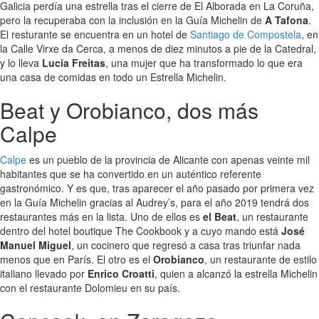
Galicia perdía una estrella tras el cierre de El Alborada en La Coruña,
pero la recuperaba con la inclusión en la Guía Michelin de
A Tafona
.
El resturante se encuentra en un hotel de
Santiago de Compostela
, en
la Calle Virxe da Cerca, a menos de diez minutos a pie de la Catedral,
y lo lleva
Lucía Freitas
, una mujer que ha transformado lo que era
una casa de comidas en todo un Estrella Michelin.
Beat y Orobianco, dos más
Calpe
Calpe
es un pueblo de la provincia de Alicante con apenas veinte mil
habitantes que se ha convertido en un auténtico referente
gastronómico. Y es que, tras aparecer el año pasado por primera vez
en la Guía Michelin gracias al Audrey’s, para el año 2019 tendrá dos
restaurantes más en la lista. Uno de ellos es
el Beat
, un restaurante
dentro del hotel boutique The Cookbook y a cuyo mando está
José
Manuel Miguel
, un cocinero que regresó a casa tras triunfar nada
menos que en París. El otro es el
Orobianco
, un restaurante de estilo
italiano llevado por
Enrico Croatti
, quien a alcanzó la estrella Michelin
con el restaurante Dolomieu en su país.