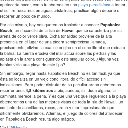
apetecería hacer, como tumbarnos en una
playa paradisíaca
a tomar
el sol, refrescarnos en aguas cristalinas, practicar algún deporte o
recorrer un poco de mundo.
Por ello mismo, hoy nos queremos trasladar a conocer
Papakolea
Beach
, un rinconcito de la isla de
Hawaii
que se caracteriza por su
arena de color verde oliva. Dicha tonalidad proviene de la alta
presencia en el lugar de una piedra semipreciosa llamada,
precisamente, olivino, la cual se origina en el cono litoral que rodea a
la bahía. La fuerza erosiva del mar actúa sobre las piedras y las
aplasta en la arena consiguiendo este singular color. ¿Alguna vez
habías visto una playa de este tipo?
Sin embargo, llegar hasta Papakolea Beach no es tan fácil, ya que
ésta se localiza en un viejo cono litoral de difícil acceso sin
indicaciones. Para poder disfrutar de su peculiar arena deberemos
recorrer unos
4,8 kilómetros
a pie, aunque, sin duda alguna, la
caminata merece la pena. Y es que una vez que lleguemos a la playa
obtendremos una de las mejores vistas de toda la isla de Hawaii, un
conjunto de acantilados, rocas, arena y mar impresionante que
difícilmente olvidaremos. Además, el juego de colores del atardecer
en Papakolea Beach resulta algo mágico.
Vía |
Wikipedia