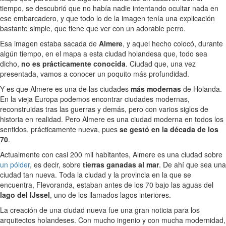
tiempo, se descubrió que no había nadie intentando ocultar nada en
ese embarcadero, y que todo lo de la imagen tenía una explicación
bastante simple, que tiene que ver con un adorable perro.
Esa imagen estaba sacada de
Almere
, y aquel hecho colocó, durante
algún tiempo, en el mapa a esta ciudad holandesa que, todo sea
dicho,
no es prácticamente conocida
. Ciudad que, una vez
presentada, vamos a conocer un poquito más profundidad.
Y es que Almere es una de las ciudades
más modernas
de Holanda.
En la vieja Europa podemos encontrar ciudades modernas,
reconstruidas tras las guerras y demás, pero con varios siglos de
historia en realidad. Pero Almere es una ciudad moderna en todos los
sentidos, prácticamente nueva, pues
se gestó en la década de los
70
.
Actualmente con casi 200 mil habitantes, Almere es una ciudad sobre
un pólder
, es decir, sobre
tierras ganadas al mar
. De ahí que sea una
ciudad tan nueva. Toda la ciudad y la provincia en la que se
encuentra, Flevoranda, estaban antes de los 70 bajo las aguas del
lago del IJssel
, uno de los llamados lagos interiores.
La creación de una ciudad nueva fue una gran noticia para los
arquitectos holandeses. Con mucho ingenio y con mucha modernidad,