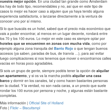
vuestra mejor opción
. En una ciudad tan grande como Amsterdam
los hay de todo tipo, recomendables y no, así que en este tipo de
casos lo mejor es hacer caso a alguien que ya haya tenido alguna
experiencia satisfactoria, o lanzarse directamente a la ventura de
conocer uno por sí mismo.
Si lo que buscáis es un hotel, sabed que el precio más económico que
vais a poder encontrar, al menos en un lugar decente, rondará entre
los 70 y los 100 euros. Lo mejor en este caso es siempre optar por
hoteles que se encuentren en zonas con mucha vida
, como por
ejemplo alguna zona tranquila del
Barrio Rojo
o que tengan buenos
accesos (ya saben, paradas de bus, de tranvía …), para así evitar
luego complicaciones si nos tenemos que mover o encontrarnos calles
vacías en horas poco agradables.
Si sois un grupo de gente, siempre podéis tener la opción de
alquilar
un apartamento
, y si os va la marcha podéis
alquilar una casa
barco
y dormir en los canales, tal y como hacen bastantes personas
en la ciudad. Y la verdad, no son nada caras, a un precio que suele
rondar los 100 euros por persona y noche, y algunas están bastante
completas.
Más información |
Official Site of Holland
Foto |
Flickr – Biscuitsmpl