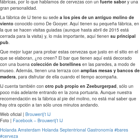
fábricas, por lo que hablamos de cervezas con un
fuerte sabor
y una
gran personalidad.
La fábrica de IJ tiene su sede
a los pies de un antiguo molino de
viento
conocido como De Gooyer. Aquí tienen su pequeña fábrica, en
la que se hacen visitas guiadas (aunque hasta abril de 2015 está
cerrada para la visita) y, lo más importante, aquí tienen
su principal
pub
.
Que mejor lugar para probar estas cervezas que justo en el sitio en el
que se elaboran, ¿no creen? El bar que tienen aquí está decorado
con una buena
colección de botellines
en las paredes, a modo de
museo. Además, tienen una terraza con
amplias mesas y bancos de
madera
, para disfrutar de ella cuando el tiempo acompaña.
IJ cuenta también con
otro pub propio en Zeeburgerpad
, sólo un
poco más adelante entrando en la zona portuaria. Aunque nuestra
recomendación es la fábrica al pie del molino, no está mal saber que
hay otra opción a tan sólo unos minutos andando.
Web oficial |
Brouwerij’t IJ
Foto |
Facebook – Brouwerij’t IJ
Holanda
Amsterdam
Holanda Septentrional
Gastronomía
#bares
#cerveza