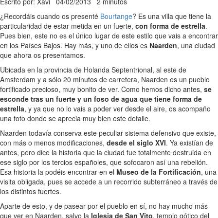
Escrito por: Xavi
04/02/2013
2 minutos
¿Recordáis cuando os presenté
Bourtange
? Es una villa que tiene la
particularidad de estar metida en un fuerte,
con forma de estrella
.
Pues bien, este no es el único lugar de este estilo que vais a encontrar
en los Países Bajos. Hay más, y uno de ellos es
Naarden
, una ciudad
que ahora os presentamos.
Ubicada en la provincia de Holanda Septentrional, al este de
Amsterdam y a sólo 20 minutos de carretera, Naarden es un pueblo
fortificado precioso, muy bonito de ver. Como hemos dicho antes,
se
esconde tras un fuerte y un foso de agua que tiene forma de
estrella
, y ya que no lo vais a poder ver desde el aire, os acompaño
una foto donde se aprecia muy bien este detalle.
Naarden todavía conserva este peculiar sistema defensivo que existe,
con más o menos modificaciones,
desde el siglo XVI
. Ya existían de
antes, pero dice la historia que la ciudad fue totalmente destruida en
ese siglo por los tercios españoles, que sofocaron así una rebelión.
Esa historia la podéis encontrar en el
Museo de la Fortificación
, una
visita obligada, pues se accede a un recorrido subterráneo a través de
los distintos fuertes.
Aparte de esto, y de pasear por el pueblo en sí, no hay mucho más
que ver en Naarden, salvo la
Iglesia de San Vito
, templo gótico del