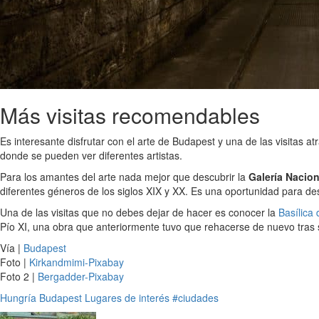
Más visitas recomendables
Es interesante disfrutar con el arte de Budapest y una de las visitas a
donde se pueden ver diferentes artistas.
Para los amantes del arte nada mejor que descubrir la
Galería Nacio
diferentes géneros de los siglos XIX y XX. Es una oportunidad para de
Una de las visitas que no debes dejar de hacer es conocer la
Basílica
Pío XI, una obra que anteriormente tuvo que rehacerse de nuevo tras s
Vía |
Budapest
Foto |
Kirkandmimi-Pixabay
Foto 2 |
Bergadder-Pixabay
Hungría
Budapest
Lugares de interés
#ciudades