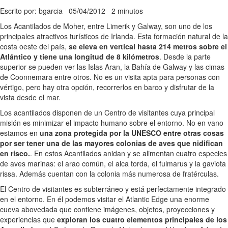
Escrito por: bgarcia
05/04/2012
2 minutos
Los Acantilados de Moher, entre Limerik y Galway, son uno de los
principales atractivos turísticos de Irlanda. Esta formación natural de la
costa oeste del país,
se eleva en vertical hasta 214 metros sobre el
Atlántico y tiene una longitud de 8 kilómetros
. Desde la parte
superior se pueden ver las Islas Aran, la Bahía de Galway y las cimas
de Coonnemara entre otros. No es un visita apta para personas con
vértigo, pero hay otra opción, recorrerlos en barco y disfrutar de la
vista desde el mar.
Los acantilados disponen de un Centro de visitantes cuya principal
misión es minimizar el impacto humano sobre el entorno. No en vano
estamos en
una zona protegida por la UNESCO entre otras cosas
por ser tener una de las mayores colonias de aves que nidifican
en risco.
. En estos Acantilados anidan y se alimentan cuatro especies
de aves marinas: el arao común, el alca torda, el fulmarus y la gaviota
rissa. Además cuentan con la colonia más numerosa de fratérculas.
El Centro de visitantes es subterráneo y está perfectamente integrado
en el entorno. En él podemos visitar el Atlantic Edge una enorme
cueva abovedada que contiene imágenes, objetos, proyecciones y
experiencias que
exploran los cuatro elementos principales de los