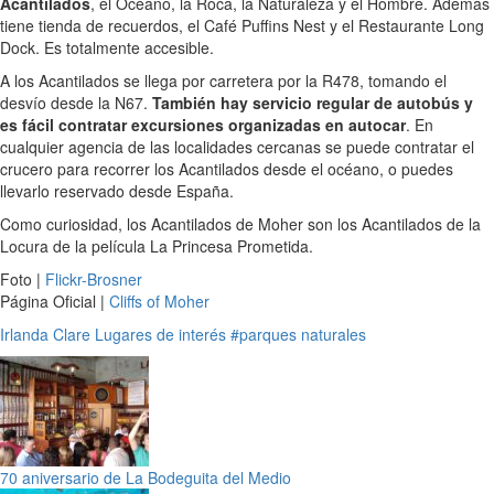
Acantilados
, el Océano, la Roca, la Naturaleza y el Hombre. Además
tiene tienda de recuerdos, el Café Puffins Nest y el Restaurante Long
Dock. Es totalmente accesible.
A los Acantilados se llega por carretera por la R478, tomando el
desvío desde la N67.
También hay servicio regular de autobús y
es fácil contratar excursiones organizadas en autocar
. En
cualquier agencia de las localidades cercanas se puede contratar el
crucero para recorrer los Acantilados desde el océano, o puedes
llevarlo reservado desde España.
Como curiosidad, los Acantilados de Moher son los Acantilados de la
Locura de la película La Princesa Prometida.
Foto |
Flickr-Brosner
Página Oficial |
Cliffs of Moher
Irlanda
Clare
Lugares de interés
#parques naturales
70 aniversario de La Bodeguita del Medio