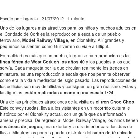
Escrito por: bgarcia
21/07/2012
1 minuto
Uno de los lugares más atractivos para los niños y muchos adultos en
el Condado de Cork es la reproducción a escala de un pueblo
ferroviario,
Model Railway Village
, en Clonakilty. Allí grandes y
pequeños se sienten como Gulliver en su viaje a Lilliput.
En realidad es más que un pueblo, lo que se ha reproducido es
la
línea férrea de West Cork en los años 40
y los pueblos a los que
servía. Cada maqueta por la que circulan realmente los trenes en
miniatura, es una reproducción a escala que nos permite observar
como era la vida a mediados del siglo pasado. Las reproducciones de
los edificios son muy detallistas y consiguen un gran realismo. Estas y
las figuritas,
están realizadas a mano a una escala 1:24
.
Una de las principales atracciones de la visita es
el tren Choo Choo
.
Este convoy ruedas, lleva a los visitantes en un recorrido cultural e
histórico por el Clonakilty actual, con un guía que da información
amena y precisa. De regreso al Model Railway Village, los niños tienen
dos
áreas de juegos
, una exterior y la otra interior para los días de
lluvia. Mientras los padres pueden disfrutar del
salón de té
ubicado