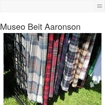
Des
nav
Museo Beit Aaronson