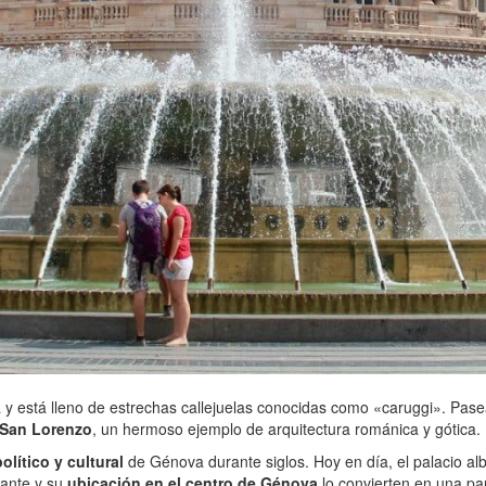
está lleno de estrechas callejuelas conocidas como «caruggi». Pasear 
 San Lorenzo
, un hermoso ejemplo de arquitectura románica y gótica.
lítico y cultural
de Génova durante siglos. Hoy en día, el palacio alb
nante y su
ubicación en el centro de Génova
lo convierten en una pa