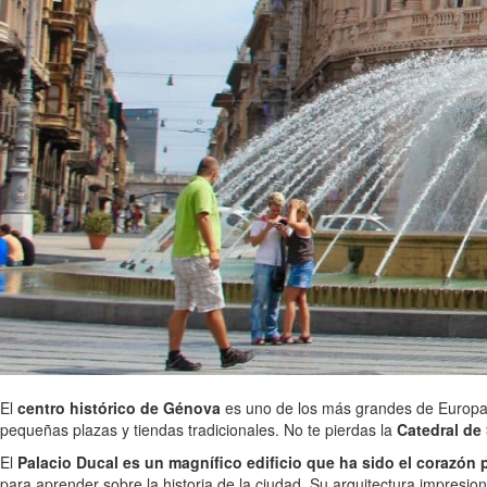
El
centro histórico de Génova
es uno de los más grandes de Europa y 
pequeñas plazas y tiendas tradicionales. No te pierdas la
Catedral de
El
Palacio Ducal es un magnífico edificio que ha sido el corazón po
para aprender sobre la historia de la ciudad. Su arquitectura impresio