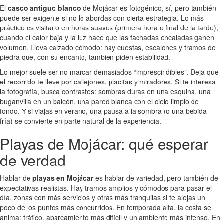
El
casco antiguo blanco
de Mojácar es fotogénico, sí, pero también
puede ser exigente si no lo abordas con cierta estrategia. Lo más
práctico es visitarlo en horas suaves (primera hora o final de la tarde),
cuando el calor baja y la luz hace que las fachadas encaladas ganen
volumen. Lleva calzado cómodo: hay cuestas, escalones y tramos de
piedra que, con su encanto, también piden estabilidad.
Lo mejor suele ser no marcar demasiados “imprescindibles”. Deja que
el recorrido te lleve por callejones, placitas y miradores. Si te interesa
la fotografía, busca contrastes: sombras duras en una esquina, una
buganvilla en un balcón, una pared blanca con el cielo limpio de
fondo. Y si viajas en verano, una pausa a la sombra (o una bebida
fría) se convierte en parte natural de la experiencia.
Playas de Mojácar: qué esperar
de verdad
Hablar de
playas en Mojácar
es hablar de variedad, pero también de
expectativas realistas. Hay tramos amplios y cómodos para pasar el
día, zonas con más servicios y otras más tranquilas si te alejas un
poco de los puntos más concurridos. En temporada alta, la costa se
anima: tráfico, aparcamiento más difícil y un ambiente más intenso. En