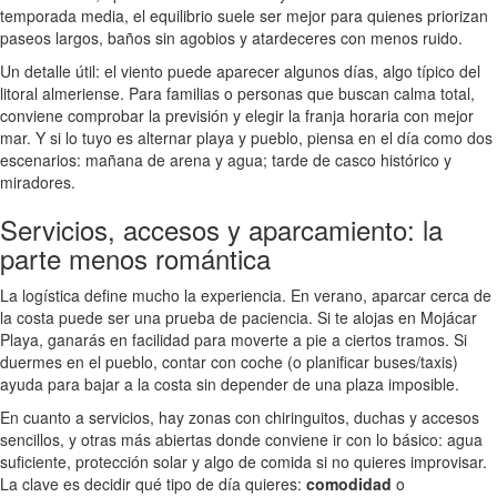
temporada media, el equilibrio suele ser mejor para quienes priorizan
paseos largos, baños sin agobios y atardeceres con menos ruido.
Un detalle útil: el viento puede aparecer algunos días, algo típico del
litoral almeriense. Para familias o personas que buscan calma total,
conviene comprobar la previsión y elegir la franja horaria con mejor
mar. Y si lo tuyo es alternar playa y pueblo, piensa en el día como dos
escenarios: mañana de arena y agua; tarde de casco histórico y
miradores.
Servicios, accesos y aparcamiento: la
parte menos romántica
La logística define mucho la experiencia. En verano, aparcar cerca de
la costa puede ser una prueba de paciencia. Si te alojas en Mojácar
Playa, ganarás en facilidad para moverte a pie a ciertos tramos. Si
duermes en el pueblo, contar con coche (o planificar buses/taxis)
ayuda para bajar a la costa sin depender de una plaza imposible.
En cuanto a servicios, hay zonas con chiringuitos, duchas y accesos
sencillos, y otras más abiertas donde conviene ir con lo básico: agua
suficiente, protección solar y algo de comida si no quieres improvisar.
La clave es decidir qué tipo de día quieres:
comodidad
o