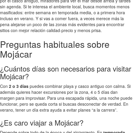
por el casco antiguo, miradores para ver el mar desde arriba y tardes
sin agenda. Si te interesa el ambiente local, busca momentos menos
masificados: entre semana en temporada media, o a primera hora
incluso en verano. Y si vas a comer fuera, a veces merece más la
pena alejarse un poco de las zonas más evidentes para encontrar
sitios con mejor relación calidad-precio y menos prisa.
Preguntas habituales sobre
Mojácar
¿Cuántos días son necesarios para visitar
Mojácar?
Con
2 o 3 días
puedes combinar playa y casco antiguo con calma. Si
además quieres hacer excursiones por la zona, 4 o 5 días dan
margen para improvisar. Para una escapada rápida, una noche puede
funcionar, pero se queda corta si buscas desconectar de verdad. En
verano, tener un día extra ayuda a evitar planes “a la carrera”.
¿Es caro viajar a Mojácar?
Depende sobre todo de la época y del alojamiento. En
temporada