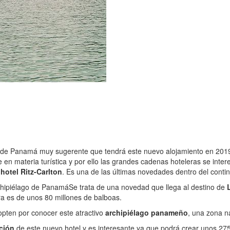
ino de Panamá muy sugerente que tendrá este nuevo alojamiento en 201
en materia turística y por ello las grandes cadenas hoteleras se inte
l
hotel Ritz-Carlton
. Es una de las últimas novedades dentro del contin
rchipiélago de Panamá
Se trata de una novedad que llega al destino de
era es de unos 80 millones de balboas.
 opten por conocer este atractivo
archipiélago panameño
, una zona na
ción
de este nuevo hotel y es interesante ya que podrá crear unos 275