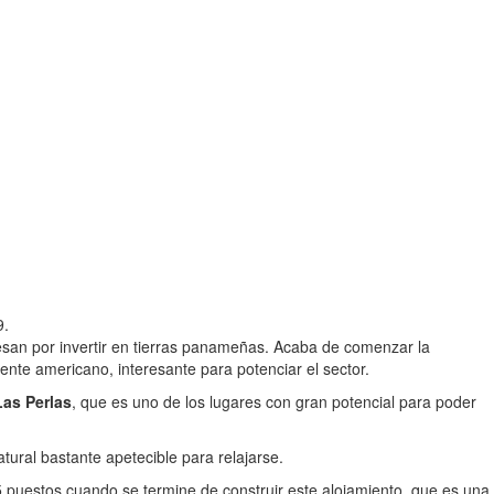
9.
resan por invertir en tierras panameñas. Acaba de comenzar la
ente americano, interesante para potenciar el sector.
Las Perlas
, que es uno de los lugares con gran potencial para poder
tural bastante apetecible para relajarse.
 puestos cuando se termine de construir este alojamiento, que es una