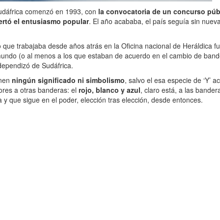
 Sudáfrica comenzó en 1993, con
la convocatoria de un concurso púb
rtó el entusiasmo popular
. El año acababa, el país seguía sin nue
o que trabajaba desde años atrás en la Oficina nacional de Heráldica f
 mundo (o al menos a los que estaban de acuerdo en el cambio de band
dependizó de Sudáfrica.
enen
ningún significado ni simbolismo
, salvo el esa especie de ‘Y’ 
lores a otras banderas: el
rojo, blanco y azul
, claro está, a las bande
 y que sigue en el poder, elección tras elección, desde entonces.