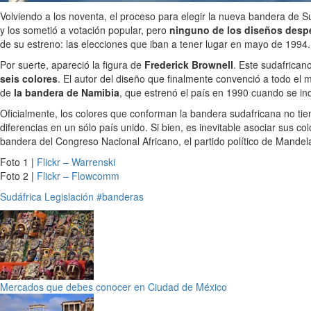
Volviendo a los noventa, el proceso para elegir la nueva bandera de
y los sometió a votación popular, pero
ninguno de los diseños despe
de su estreno: las elecciones que iban a tener lugar en mayo de 1994.
Por suerte, apareció la figura de
Frederick Brownell
. Este sudafrican
seis colores
. El autor del diseño que finalmente convenció a todo el
de
la bandera de Namibia
, que estrenó el país en 1990 cuando se in
Oficialmente, los colores que conforman la bandera sudafricana no ti
diferencias en un sólo país unido. Si bien, es inevitable asociar sus co
bandera del Congreso Nacional Africano, el partido político de Mandela
Foto 1 |
Flickr – Warrenski
Foto 2 |
Flickr – Flowcomm
Sudáfrica
Legislación
#banderas
Mercados que debes conocer en Ciudad de México